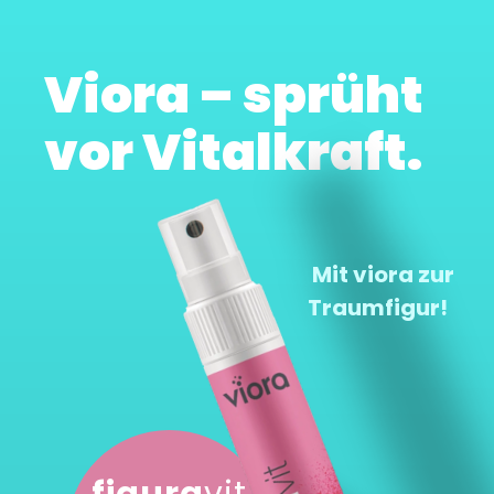
Viora – sprüht
vor Vitalkraft.
Mit viora zur
Traumfigur!
figura
vit