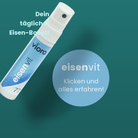
Dein
täglicher
Eisen-Boost!
eisen
vit
Klicken und
alles erfahren!