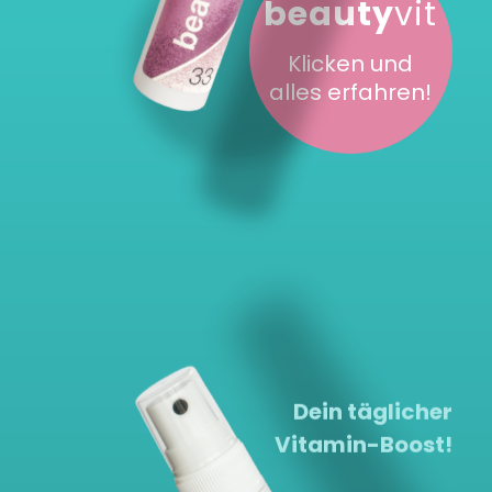
beauty
vit
Klicken und
alles erfahren!
Dein täglicher
Vitamin-Boost!