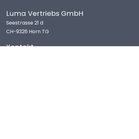
Luma Vertriebs GmbH
Seestrasse 21 d
CH-9326 Horn TG
Kontakt
Tel: 0800 45 37 35
Mail: info@viora.ch
Links
Impressum
AGB
Datenschutz
Zahlung & Versand
Privatsphäre-Einstellungen ändern